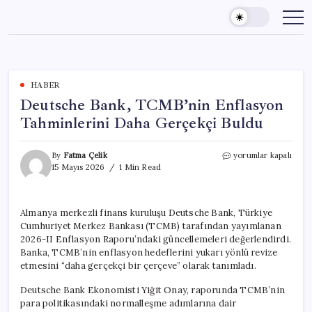
Skip
to
content
HABER
Deutsche Bank, TCMB’nin Enflasyon
Tahminlerini Daha Gerçekçi Buldu
Deutsche
By
Fatma Çelik
yorumlar kapalı
Bank,
15 Mayıs 2026
1 Min Read
TCMB’nin
Enflasyon
Tahminlerini
Almanya merkezli finans kuruluşu Deutsche Bank, Türkiye
Daha
Cumhuriyet Merkez Bankası (TCMB) tarafından yayımlanan
Gerçekçi
Buldu
2026-II Enflasyon Raporu’ndaki güncellemeleri değerlendirdi.
için
Banka, TCMB’nin enflasyon hedeflerini yukarı yönlü revize
etmesini “daha gerçekçi bir çerçeve” olarak tanımladı.
Deutsche Bank Ekonomisti Yiğit Onay, raporunda TCMB’nin
para politikasındaki normalleşme adımlarına dair