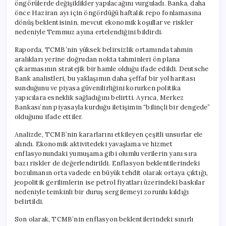
öngörülerde değişiklikler yapılacağını vurguladı. Banka, daha
önce Haziran ayı için öngördüğü haftalık repo fonlamasına
dönüş beklentisinin, mevcut ekonomik koşullar ve riskler
nedeniyle Temmuz ayına ertelendiğini bildirdi.
Raporda, TCMB’nin yüksek belirsizlik ortamında tahmin
aralıkları yerine doğrudan nokta tahminleri ön plana
çıkarmasının stratejik bir hamle olduğu ifade edildi. Deutsche
Bank analistleri, bu yaklaşımın daha şeffaf bir yol haritası
sunduğunu ve piyasa güvenilirliğini korurken politika
yapıcılara esneklik sağladığını belirtti. Ayrıca, Merkez
Bankası’nın piyasayla kurduğu iletişimin “bilinçli bir dengede”
olduğunu ifade ettiler.
Analizde, TCMB’nin kararlarını etkileyen çeşitli unsurlar ele
alındı. Ekonomik aktivitedeki yavaşlama ve hizmet
enflasyonundaki yumuşama gibi olumlu verilerin yanı sıra
bazı riskler de değerlendirildi. Enflasyon beklentilerindeki
bozulmanın orta vadede en büyük tehdit olarak ortaya çıktığı,
jeopolitik gerilimlerin ise petrol fiyatları üzerindeki baskılar
nedeniyle temkinli bir duruş sergilemeyi zorunlu kıldığı
belirtildi.
Son olarak, TCMB’nin enflasyon beklentilerindeki sınırlı