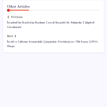
Other Articles
Previous
İstanbul’da Kaybolan Kadının Cesedi Kırşehir’de Bulundu: 5 Şüpheli
Gözaltında!
Next
İsrail ve Lübnan Arasındaki Çatışmalar Derinleşiyor: Ölü Sayısı 2,951’e
Ulaştı
SON YAZILAR