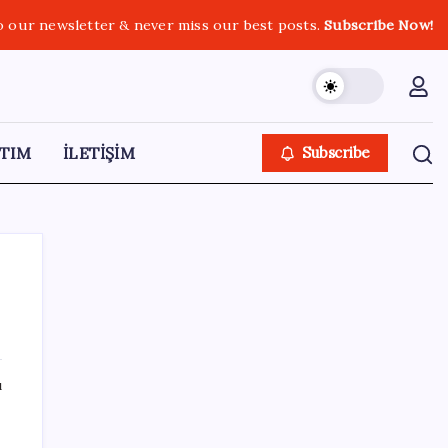
o our newsletter & never miss our best posts.
Subscribe Now!
TIM
İLETİŞİM
Subscribe
SON YAZILAR
ı
Faizsiz ev ve araba alımına kısıtlama