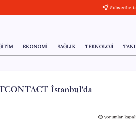
Subscribe t
ĞİTİM
EKONOMİ
SAĞLIK
TEKNOLOJİ
TANI
ARTCONTACT İstanbul’da
Cumhuriyet
yorumlar kapal
Sanat
Galerisi,
ARTCONTACT