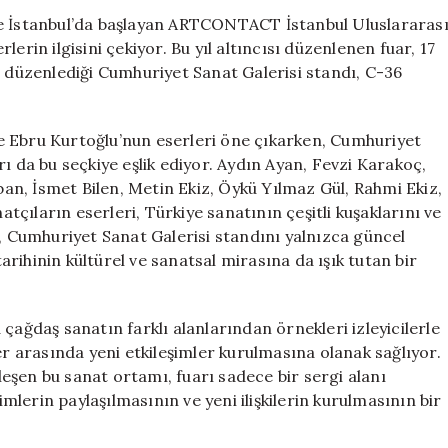
İstanbul’da
de İstanbul’da başlayan ARTCONTACT İstanbul Uluslararas
Sanatseverlerl
erin ilgisini çekiyor. Bu yıl altıncısı düzenlenen fuar, 17
Buluşuyor
n düzenlediği Cumhuriyet Sanat Galerisi standı, C-36
için
e Ebru Kurtoğlu’nun eserleri öne çıkarken, Cumhuriyet
ı da bu seçkiye eşlik ediyor. Aydın Ayan, Fevzi Karakoç,
n, İsmet Bilen, Metin Ekiz, Öykü Yılmaz Gül, Rahmi Ekiz,
çıların eserleri, Türkiye sanatının çeşitli kuşaklarını ve
m, Cumhuriyet Sanat Galerisi standını yalnızca güncel
rihinin kültürel ve sanatsal mirasına da ışık tutan bir
çağdaş sanatın farklı alanlarından örnekleri izleyicilerle
er arasında yeni etkileşimler kurulmasına olanak sağlıyor.
rleşen bu sanat ortamı, fuarı sadece bir sergi alanı
lerin paylaşılmasının ve yeni ilişkilerin kurulmasının bir