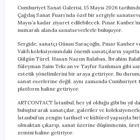
Cumhuriyet Sanat Galerisi, 15 Mayıs 2026 tarihin
Çağdaş Sanat Fuarı’nda özel bir sergiyle sanatseverl
Mayıs’a kadar ziyaret edilebilecek. Pınar Kanber’i
numaralı alanda sanatseverlerle buluşuyor.
Sergide, sanatçı Günsu Saraçoğlu, Pınar Kanber v
Vakfı koleksiyonundaki önemli sanatçıların yapıtlar
Gülgün Türel, Hasan Nazım Balaban, İbrahim Balaba
Süleyman Saim Tekcan ve Tayfur Sanlıman gibi sanat
estetik yönelimlerini bir araya getiriyor. Bu duru
sanat eserlerine değil, aynı zamanda Cumhuriyet ta
platform haline getiriyor.
ARTCONTACT İstanbul, her yıl olduğu gibi bu yıl da 
buluşturarak sanatçılar, galeriler ve koleksiyonerl
İstanbul’un zengin tarihsel ve kültürel yapısıyla bi
olmaktan çıkarıp, sanat üzerine düşünmenin, üretim
zemini haline getiriyor.