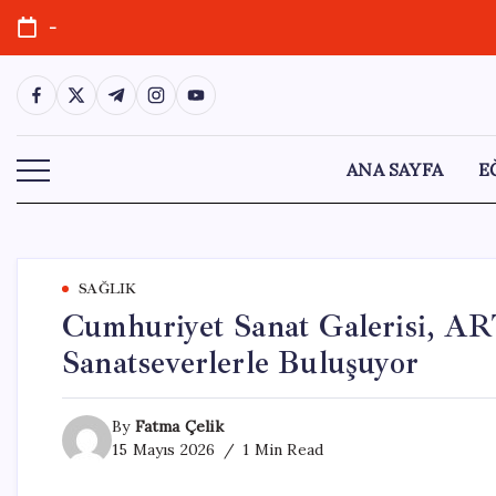
Skip
-
to
content
https://www.facebook.com/
https://twitter.com/
https://t.me/
https://www.instagram.com/
https://youtube.com/
ANA SAYFA
E
SAĞLIK
Cumhuriyet Sanat Galerisi, 
Sanatseverlerle Buluşuyor
By
Fatma Çelik
15 Mayıs 2026
1 Min Read