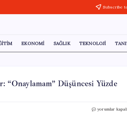
Subscribe t
ĞİTİM
EKONOMİ
SAĞLIK
TEKNOLOJİ
TANI
er: “Onaylamam” Düşüncesi Yüzde
CHP
yorumlar kapal
Anketinde
Şaşırtan
Veriler: