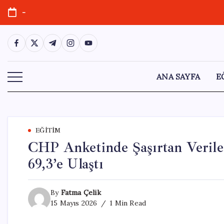
Skip
-
to
content
https://www.facebook.com/
https://twitter.com/
https://t.me/
https://www.instagram.com/
https://youtube.com/
ANA SAYFA
E
EĞITIM
CHP Anketinde Şaşırtan Veril
69,3’e Ulaştı
By
Fatma Çelik
15 Mayıs 2026
1 Min Read