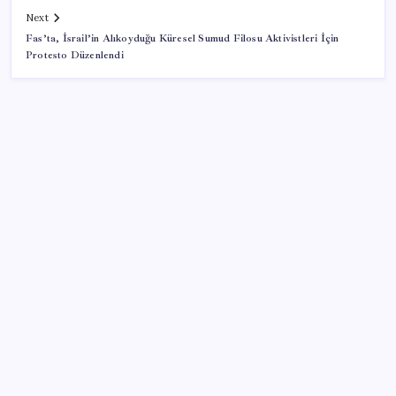
Next
Fas’ta, İsrail’in Alıkoyduğu Küresel Sumud Filosu Aktivistleri İçin
Protesto Düzenlendi
SON YAZILAR
Yapay zekayı kandıran korsan, 14 şirketin sistemine
sızdı
‘Birazdan evinize gelecekler’ mesajını görünce
hayatı karardı
Apple’ın alışık olmadığı tablo: iPhone 18 öncesi bellek