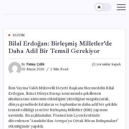
Skip
to
content
EĞITIM
Bilal Erdoğan: Birleşmiş Milletler’de
Daha Adil Bir Temsil Gerekiyor
Bilal
By
Fatma Çelik
yorumlar kapalı
Erdoğan:
20 Mayıs 2026
2 Min Read
Birleşmiş
Milletler’de
Daha
İlim Yayma Vakfı Mütevelli Heyeti Başkanı Necmeddin Bilal
Adil
Erdoğan, İkinci Dünya Savaşı sonrasında şekillenen
Bir
Temsil
uluslararası sistemin etkinliğini yitirdiğini vurgulayarak,
Gerekiyor
dünya genelinde kıtaların ve toplumların daha adil bir şekilde
için
temsil edildiği yeni bir Birleşmiş Milletler (BM) yapısını
savundu. Bu açıklamalar, Fransa’nın Lyon kentinde
düzenlenen “Anadolu’dan Avrupa’ya Ortak Miras Buluşmaları”
etkinliğinde yapıldı.