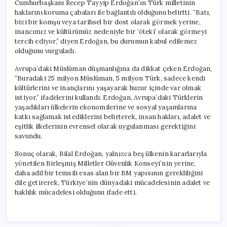
Cumhurbaşkanı Recep Tayyip Erdoğan’ın Türk milletinin
haklarını koruma çabaları ile bağlantılı olduğunu belirtti. “Batı,
bizi bir komşu veya tarihsel bir dost olarak görmek yerine,
inancımız ve kültürümüz nedeniyle bir ‘öteki’ olarak görmeyi
tercih ediyor,” diyen Erdoğan, bu durumun kabul edilemez
olduğunu vurguladı.
Avrupa’daki Müslüman düşmanlığına da dikkat çeken Erdoğan,
“Buradaki 25 milyon Müslüman, 5 milyon Türk, sadece kendi
kültürlerini ve inançlarını yaşayarak huzur içinde var olmak
istiyor,” ifadelerini kullandı. Erdoğan, Avrupa’daki Türklerin
yaşadıkları ülkelerin ekonomilerine ve sosyal yaşamlarına
katkı sağlamak istediklerini belirterek, insan hakları, adalet ve
eşitlik ilkelerinin evrensel olarak uygulanması gerektiğini
savundu.
Sonuç olarak, Bilal Erdoğan, yalnızca beş ülkenin kararlarıyla
yönetilen Birleşmiş Milletler Güvenlik Konseyi’nin yerine,
daha adil bir temsili esas alan bir BM yapısının gerekliliğini
dile getirerek, Türkiye’nin dünyadaki mücadelesinin adalet ve
haklılık mücadelesi olduğunu ifade etti.