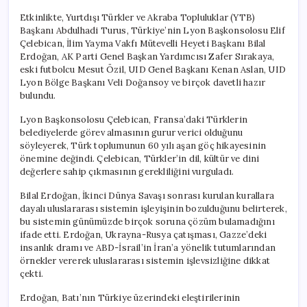
Etkinlikte, Yurtdışı Türkler ve Akraba Topluluklar (YTB)
Başkanı Abdulhadi Turus, Türkiye’nin Lyon Başkonsolosu Elif
Çelebican, İlim Yayma Vakfı Mütevelli Heyeti Başkanı Bilal
Erdoğan, AK Parti Genel Başkan Yardımcısı Zafer Sırakaya,
eski futbolcu Mesut Özil, UID Genel Başkanı Kenan Aslan, UID
Lyon Bölge Başkanı Veli Doğansoy ve birçok davetli hazır
bulundu.
Lyon Başkonsolosu Çelebican, Fransa’daki Türklerin
belediyelerde görev almasının gurur verici olduğunu
söyleyerek, Türk toplumunun 60 yılı aşan göç hikayesinin
önemine değindi. Çelebican, Türkler’in dil, kültür ve dini
değerlere sahip çıkmasının gerekliliğini vurguladı.
Bilal Erdoğan, İkinci Dünya Savaşı sonrası kurulan kurallara
dayalı uluslararası sistemin işleyişinin bozulduğunu belirterek,
bu sistemin günümüzde birçok soruna çözüm bulamadığını
ifade etti. Erdoğan, Ukrayna-Rusya çatışması, Gazze’deki
insanlık dramı ve ABD-İsrail’in İran’a yönelik tutumlarından
örnekler vererek uluslararası sistemin işlevsizliğine dikkat
çekti.
Erdoğan, Batı’nın Türkiye üzerindeki eleştirilerinin