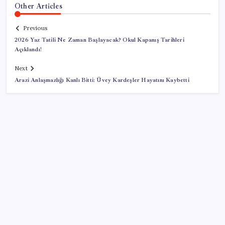
Other Articles
Previous
2026 Yaz Tatili Ne Zaman Başlayacak? Okul Kapanış Tarihleri
Açıklandı!
Next
Arazi Anlaşmazlığı Kanlı Bitti: Üvey Kardeşler Hayatını Kaybetti
SON YAZILAR
Google Maps’e büyük değişiklik: Oteli bulacak, yemeği