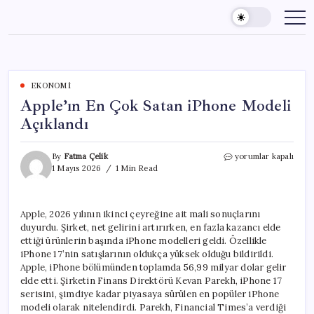
Skip
to
content
EKONOMI
Apple’ın En Çok Satan iPhone Modeli
Açıklandı
Apple’ın
By
Fatma Çelik
yorumlar kapalı
En
1 Mayıs 2026
1 Min Read
Çok
Satan
iPhone
Apple, 2026 yılının ikinci çeyreğine ait mali sonuçlarını
Modeli
duyurdu. Şirket, net gelirini artırırken, en fazla kazancı elde
Açıklandı
için
ettiği ürünlerin başında iPhone modelleri geldi. Özellikle
iPhone 17’nin satışlarının oldukça yüksek olduğu bildirildi.
Apple, iPhone bölümünden toplamda 56,99 milyar dolar gelir
elde etti. Şirketin Finans Direktörü Kevan Parekh, iPhone 17
serisini, şimdiye kadar piyasaya sürülen en popüler iPhone
modeli olarak nitelendirdi. Parekh, Financial Times’a verdiği