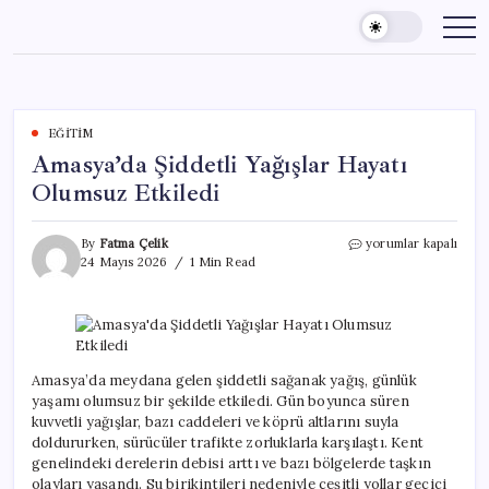
Skip
to
content
EĞITIM
Amasya’da Şiddetli Yağışlar Hayatı
Olumsuz Etkiledi
Amasya’da
By
Fatma Çelik
yorumlar kapalı
Şiddetli
24 Mayıs 2026
1 Min Read
Yağışlar
Hayatı
Olumsuz
Etkiledi
için
Amasya’da meydana gelen şiddetli sağanak yağış, günlük
yaşamı olumsuz bir şekilde etkiledi. Gün boyunca süren
kuvvetli yağışlar, bazı caddeleri ve köprü altlarını suyla
doldururken, sürücüler trafikte zorluklarla karşılaştı. Kent
genelindeki derelerin debisi arttı ve bazı bölgelerde taşkın
olayları yaşandı. Su birikintileri nedeniyle çeşitli yollar geçici