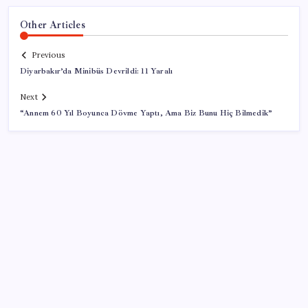
Other Articles
Previous
Diyarbakır’da Minibüs Devrildi: 11 Yaralı
Next
“Annem 60 Yıl Boyunca Dövme Yaptı, Ama Biz Bunu Hiç Bilmedik”
SON YAZILAR
Türkiye’de Skywell ET5 Modelleri Yanmaya Devam