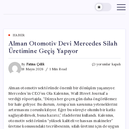
Skip
to
content
HABER
Alman Otomotiv Devi Mercedes Silah
Üretimine Geçiş Yapıyor
Alman
By
Fatma Çelik
yorumlar kapalı
Otomotiv
18 Mayıs 2026
1 Min Read
Devi
Mercedes
Silah
Alman otomotiv sektöründe önemli bir dönüşüm yaşanıyor.
Üretimine
Mercedes’in CEO’su Ola Kalenius, Wall Street Journal’a
Geçiş
Yapıyor
verdiği röportajda, “Dünya her geçen gün daha öngörülemez
için
bir hale geliyor. Bu durum, Avrupa’nın savunma yeteneklerini
artırmasını zorunlu kılıyor. Eğer bu süreçte olumlu bir katkı
sağlayabilirsek, buna hazırız,” ifadelerini kullandı. Kalenius,
otomotiv sektörünün “yüksek kaliteli ve hassas makineler”
üretme konusundaki tecrübesinin, silah üretimi için de uygun