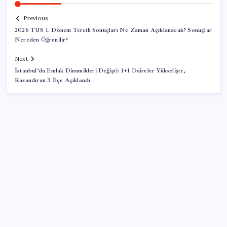
Previous
2026 TUS 1. Dönem Tercih Sonuçları Ne Zaman Açıklanacak? Sonuçlar
Nereden Öğrenilir?
Next
İstanbul’da Emlak Dinamikleri Değişti: 1+1 Daireler Yükselişte,
Kazandıran 3 İlçe Açıklandı
SON YAZILAR
Türkiye’de Skywell ET5 Modelleri Yanmaya Devam
Ediyor!