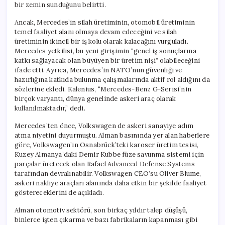
bir zemin sunduğunu belirtti.
Ancak, Mercedes’in silah üretiminin, otomobil üretiminin
temel faaliyet alanı olmaya devam edeceğini ve silah
üretiminin ikincil bir iş kolu olarak kalacağını vurguladı.
Mercedes yetkilisi, bu yeni girişimin “genel iş sonuçlarına
katkı sağlayacak olan büyüyen bir üretim nişi” olabileceğini
ifade etti. Ayrıca, Mercedes’in NATO’nun güvenliği ve
hazırlığına katkıda bulunma çalışmalarında aktif rol aldığını da
sözlerine ekledi. Kalenius, “Mercedes-Benz G-Serisi’nin
birçok varyantı, dünya genelinde askeri araç olarak
kullanılmaktadır,” dedi.
Mercedes’ten önce, Volkswagen de askeri sanayiye adım
atma niyetini duyurmuştu. Alman basınında yer alan haberlere
göre, Volkswagen’in Osnabrück’teki karoser üretim tesisi,
Kuzey Almanya’daki Demir Kubbe füze savunma sistemi için
parçalar üretecek olan Rafael Advanced Defense Systems
tarafından devralınabilir. Volkswagen CEO’su Oliver Blume,
askeri nakliye araçları alanında daha etkin bir şekilde faaliyet
göstereceklerini de açıkladı.
Alman otomotiv sektörü, son birkaç yıldır talep düşüşü,
binlerce işten çıkarma ve bazı fabrikaların kapanması gibi