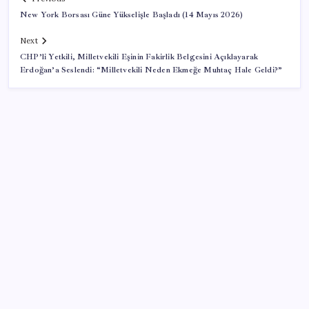
New York Borsası Güne Yükselişle Başladı (14 Mayıs 2026)
Next
CHP’li Yetkili, Milletvekili Eşinin Fakirlik Belgesini Açıklayarak
Erdoğan’a Seslendi: “Milletvekili Neden Ekmeğe Muhtaç Hale Geldi?”
SON YAZILAR
Türkiye’de Skywell ET5 Modelleri Yanmaya Devam
Ediyor!
LGS ek tercih 1. nakil başvuruları ne zaman bitiyor?
LGS 2. nakil başvuruları ne zaman?