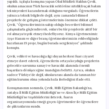
yapıldı. Açılışta konuşma yapan Okul Müdürü Haldun Çevik,
okulun amacının Türk havacılık sektörüne nitelikli uçak bakım
teknisyenleri kazandırmak olduğunu vurguladı. Öğrencilerin
yalnızca teknik bilgilerle değil, aynı zamanda bilimsel
projelerle de gelişim göstermelerinin önemine dikkat çekti.
Çevik, “Öğrencilerimizin sahip olduğu becerileri bilimsel
çalışmalarla güçlendirerek, onları bu tür projelerde aktif bir
rol almaya teşvik etmeyi hedefliyoruz. Kimya öğretmenimiz
Ayşe Hanım ve diğer branş öğretmenlerimizin rehberliğinde
hazırlanan 19 proje, bugün burada sergileniyor.” şeklinde
konuştu.
Çevik, velileri ve havacılığa ilgi duyan herkesi fuarı ziyaret
etmeye davet ederek, öğrencilerin ortaya koyduğu projelerin
gelecekte savunma sanayi ve havacılık alanında önemli
başarılara dönüşeceğine inandığını belirtti. Ayrıca, okulun
sadece Türkiye’de değil, uluslararası alanda da tanınan bir
eğitim kurumu olma yolunda hızla ilerlediğini ifade etti.
Konuşmasının sonunda, Çevik, Milli Eğitim Bakanlığı’na,
Antalya İl Milli Eğitim Müdürlüğü’ne ve Aksu İlçe Milli Eğitim
Müdürlüğü’ne teşekkürlerini ileterek, fuarın
organizasyonunda emeği geçen öğretmenler ile öğrencilere
de şükranlarını sundu.