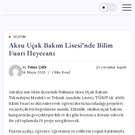
Skip
to
content
EĞITIM
Aksu Uçak Bakım Lisesi’nde Bilim
Fuarı Heyecanı
Aksu
By
Fatma Çelik
yorumlar kapalı
Uçak
14 Mayıs 2026
1 Min Read
Bakım
Lisesi’nde
Bilim
Antalya’nın Aksu ilçesinde bulunan Aksu Uçak Bakım
Fuarı
Teknolojisi Mesleki ve Teknik Anadolu Lisesi, TÜBİTAK 4006
Heyecanı
için
Bilim Fuarı’nı düzenleyerek öğrencilerin hazırladığı projeleri
ziyaretçilerin beğenisine sundu. Etkinlik, okulun uçak bakım
hangarında gerçekleştirildi ve iki gün boyunca devam edecek.
Bu yıl toplamda 19 proje sergilenecek.
Fuarın açılışı, öğrenci, öğretmen ve velilerin yoğun katılımıyla