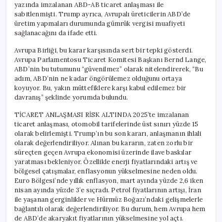
yazında imzalanan ABD-AB ticaret anlaşması ile
sabitlenmişti. Trump ayrıca, Avrupalı üreticilerin ABD’de
üretim yapmaları durumunda gümrük vergisi muafiyeti
sağlanacağını da ifade etti.
Avrupa Birliği, bu karar karşısında sert bir tepki gösterdi.
Avrupa Parlamentosu Ticaret Komitesi Başkanı Bernd Lange,
ABD’nin bu tutumunu “güvenilmez” olarak nitelendirerek, “Bu
adım, ABD’nin ne kadar öngörülemez olduğunu ortaya
koyuyor. Bu, yakın müttefiklere karşı kabul edilemez bir
davranış” şeklinde yorumda bulundu.
TİCARET ANLAŞMASI RİSK ALTINDA 2025’te imzalanan
ticaret anlaşması, otomobil tarifelerinde üst sınırı yüzde 15
olarak belirlemişti. Trump’ın bu son kararı, anlaşmanın ihlali
olarak değerlendiriliyor. Alınan bu kararın, zaten zorlu bir
süreçten geçen Avrupa ekonomisi üzerinde ilave baskılar
yaratması bekleniyor. Özellikle enerji fiyatlarındaki artış ve
bölgesel çatışmalar, enflasyonun yükselmesine neden oldu.
Euro Bölgesi’nde yıllık enflasyon, mart ayında yüzde 2,6 iken
nisan ayında yüzde 3’e sıçradı. Petrol fiyatlarının artışı, İran
ile yaşanan gerginlikler ve Hürmüz Boğazı’ndaki gelişmelerle
bağlantılı olarak değerlendiriliyor. Bu durum, hem Avrupa hem
de ABD’de akaryakıt fiyatlarının yükselmesine yol açtı.