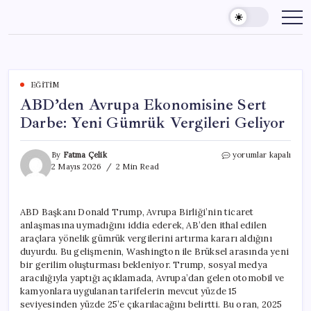
Skip
to
content
EĞITIM
ABD’den Avrupa Ekonomisine Sert
Darbe: Yeni Gümrük Vergileri Geliyor
ABD’den
By
Fatma Çelik
yorumlar kapalı
Avrupa
2 Mayıs 2026
2 Min Read
Ekonomisine
Sert
Darbe:
ABD Başkanı Donald Trump, Avrupa Birliği’nin ticaret
Yeni
anlaşmasına uymadığını iddia ederek, AB’den ithal edilen
Gümrük
Vergileri
araçlara yönelik gümrük vergilerini artırma kararı aldığını
Geliyor
duyurdu. Bu gelişmenin, Washington ile Brüksel arasında yeni
için
bir gerilim oluşturması bekleniyor. Trump, sosyal medya
aracılığıyla yaptığı açıklamada, Avrupa’dan gelen otomobil ve
kamyonlara uygulanan tarifelerin mevcut yüzde 15
seviyesinden yüzde 25’e çıkarılacağını belirtti. Bu oran, 2025