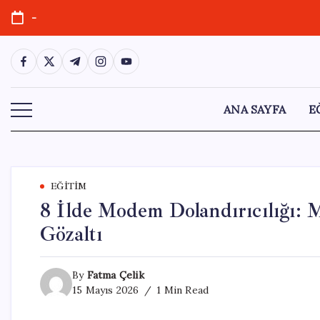
Skip
-
to
content
https://www.facebook.com/
https://twitter.com/
https://t.me/
https://www.instagram.com/
https://youtube.com/
ANA SAYFA
E
EĞITIM
8 İlde Modem Dolandırıcılığı:
Gözaltı
By
Fatma Çelik
15 Mayıs 2026
1 Min Read