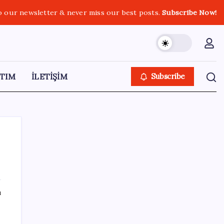
o our newsletter & never miss our best posts.
Subscribe Now!
TIM
İLETİŞİM
Subscribe
SON YAZILAR
ı
Google Maps’e büyük değişiklik: Oteli
bulacak, yemeği sipariş edecek