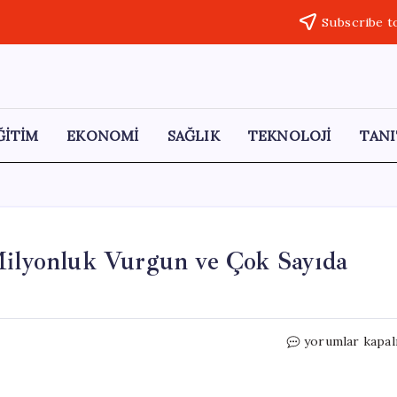
Subscribe t
ĞİTİM
EKONOMİ
SAĞLIK
TEKNOLOJİ
TANI
 Milyonluk Vurgun ve Çok Sayıda
8
yorumlar kapal
İlde
Modem
Dolandırıcılığı: