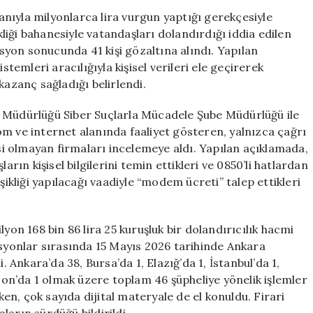
Milyonluk
lanıyla milyonlarca lira vurgun yaptığı gerekçesiyle
Vurgun
iği bahanesiyle vatandaşları dolandırdığı iddia edilen
ve
yon sonucunda 41 kişi gözaltına alındı. Yapılan
Çok
stemleri aracılığıyla kişisel verileri ele geçirerek
Sayıda
kazanç sağladığı belirlendi.
Gözaltı
için
t Müdürlüğü Siber Suçlarla Mücadele Şube Müdürlüğü ile
m ve internet alanında faaliyet gösteren, yalnızca çağrı
isi olmayan firmaları incelemeye aldı. Yapılan açıklamada,
arın kişisel bilgilerini temin ettikleri ve 0850’li hatlardan
şikliği yapılacağı vaadiyle “modem ücreti” talep ettikleri
n 168 bin 86 lira 25 kuruşluk bir dolandırıcılık hacmi
asyonlar sırasında 15 Mayıs 2026 tarihinde Ankara
. Ankara’da 38, Bursa’da 1, Elazığ’da 1, İstanbul’da 1,
bzon’da 1 olmak üzere toplam 46 şüpheliye yönelik işlemler
rken, çok sayıda dijital materyale de el konuldu. Firari