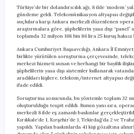
Türkiye’de bir dolandırıcılık ağı, 8 ilde ‘modem’ ya
gündeme geldi. Telekomünikasyon altyapısı değişikl
suçlulara karşı Ankara merkezli düzenlenen operas
araştırmalara göre, şüphelilerin yasa dışı “panel” si
toplamda 32 milyon 168 bin 86 lira 25 kuruş haksız 
Ankara Cumhuriyet Başsavcılığı, Ankara İl Emniye
birlikte yürütülen soruşturma çerçevesinde, teleko
merkezi hizmeti sunan ve herhangi bir bayilik ilişk
şüphelilerin yasa dışı sistemler kullanarak vatandaşl
aradıkları kişilere, telekom/internet altyapısı deği
ifade edildi.
Soruşturma sonucunda, bu yöntemle toplam 32 milyo
oluşturulduğu tespit edildi. Bunun yanı sıra, oper
merkezli 8 ilde eş zamanlı baskınlar gerçekleştirildi
Kırıkkale’de 1, Kırşehir’de 1, Tekirdağ’da 2 ve Tra
yapıldı. Yapılan baskınlarda 41 kişi gözaltına alını