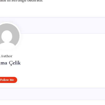
arın sürdüğü bildirildi.
Author
tma Çelik
Follow Me